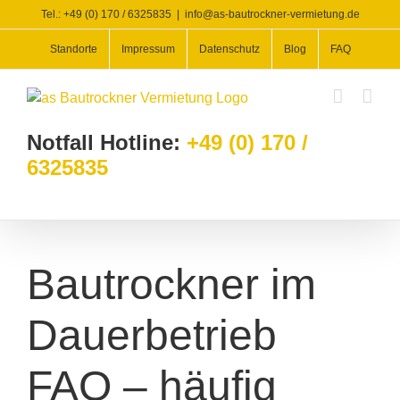
Zum
Tel.: +49 (0) 170 / 6325835
|
info@as-bautrockner-vermietung.de
Inhalt
Standorte
Impressum
Datenschutz
Blog
FAQ
springen
Notfall Hotline:
+49 (0) 170 /
6325835
Bautrockner im
Dauerbetrieb
FAQ – häufig