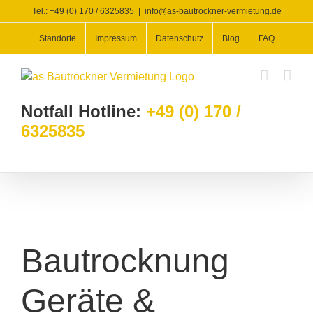
Zum
Tel.: +49 (0) 170 / 6325835
|
info@as-bautrockner-vermietung.de
Inhalt
Standorte
Impressum
Datenschutz
Blog
FAQ
springen
Notfall Hotline:
+49 (0) 170 /
6325835
Bautrocknung
Geräte &