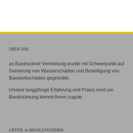
ÜBER UNS
as Bautrockner Vermietung wurde mit Schwerpunkt auf
Sanierung von Wasserschäden und Beseitigung von
Bauwerkschäden gegründet.
Unsere langjährige Erfahrung und Praxis rund um
Bautrocknung kommt Ihnen zugute.
LIEFER- & ABHOLSTATIONEN