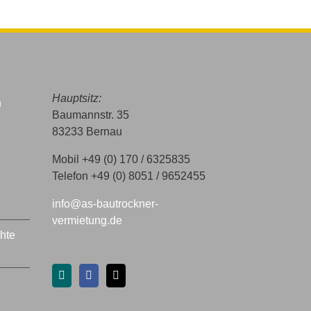
Hauptsitz:
h
Baumannstr. 35
83233 Bernau
Mobil +49 (0) 170 / 6325835
Telefon +49 (0) 8051 / 9652455
info@as-bautrockner-
vermietung.de
chte