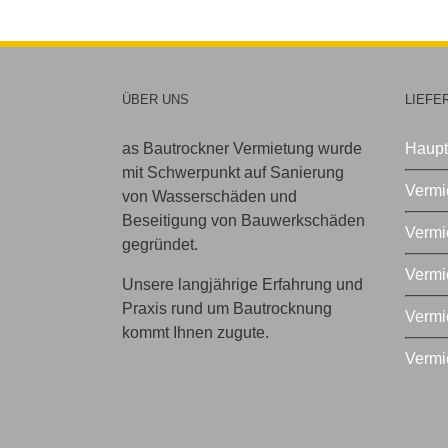
ÜBER UNS
LIEFE
as Bautrockner Vermietung wurde
Haupt
mit Schwerpunkt auf Sanierung
Vermi
von Wasserschäden und
Beseitigung von Bauwerkschäden
Vermi
gegründet.
Vermi
Unsere langjährige Erfahrung und
Praxis rund um Bautrocknung
Vermi
kommt Ihnen zugute.
Vermi