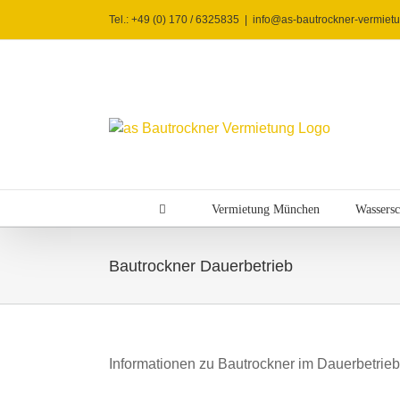
Zum
Tel.: +49 (0) 170 / 6325835
|
info@as-bautrockner-vermiet
Inhalt
springen
Vermietung München
Wassersc
Bautrockner Dauerbetrieb
Informationen zu Bautrockner im Dauerbetrieb