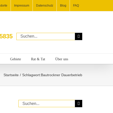
dorte
Impressum
Datenschutz
Blog
FAQ
25835
Suche
nach:
Gebiete
Rat & Tat
Über uns
Startseite
Schlagwort:
Bautrockner Dauerbetrieb
Suche
nach: